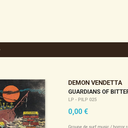
a
DEMON VENDETTA
GUARDIANS OF BITTE
LP - PILP 025
0,00 €
Groupe de surf music / horror 