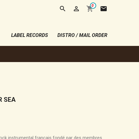
0


shopping_cart
mail
LABEL RECORDS
DISTRO / MAIL ORDER
R SEA
rock instrumental français fondé par des membres