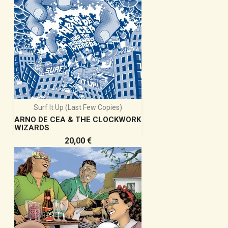
Surf It Up (last Few Copies)
ARNO DE CEA & THE CLOCKWORK
WIZARDS
Prix
20,00 €