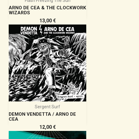
Flash Freezing The Sun
ARNO DE CEA & THE CLOCKWORK
WIZARDS
Prix
13,00 €
Sergent Surf
DEMON VENDETTA / ARNO DE
CEA
Prix
12,00 €