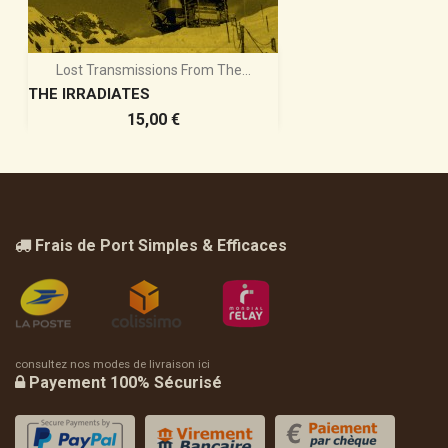
Lost Transmissions From The...
THE IRRADIATES
Prix
15,00 €
Frais de Port Simples & Efficaces
consultez nos modes de livraison ici
Payement 100% Sécurisé