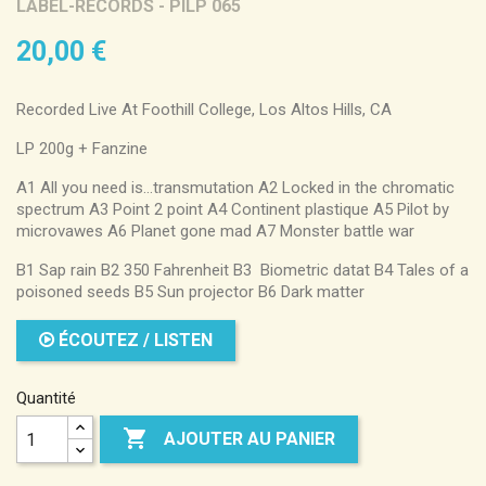
LABEL-RECORDS - PILP 065
20,00 €
Recorded Live At Foothill College, Los Altos Hills, CA
LP 200g + Fanzine
A1 All you need is…transmutation A2 Locked in the chromatic
spectrum A3 Point 2 point A4 Continent plastique A5 Pilot by
microvawes A6 Planet gone mad A7 Monster battle war
B1 Sap rain B2 350 Fahrenheit B3 Biometric datat B4 Tales of a
poisoned seeds B5 Sun projector B6 Dark matter
ÉCOUTEZ / LISTEN
Quantité

AJOUTER AU PANIER