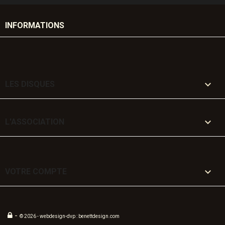
INFORMATIONS

LES DISQUES

L'ASSOCIATION

VOTRE COMPTE
-
© 2026 - webdesign-dvp : benettdesign.com