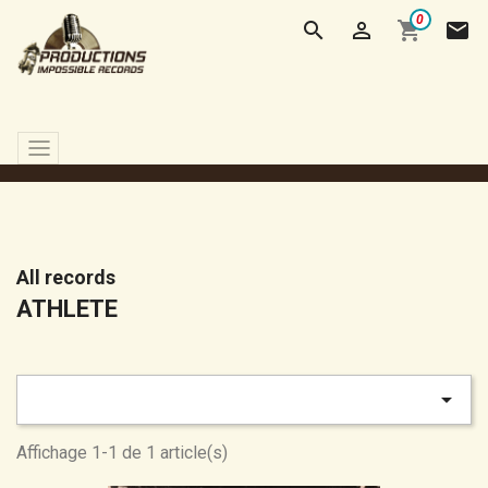
0


shopping_cart
mail
All records
ATHLETE

Affichage 1-1 de 1 article(s)