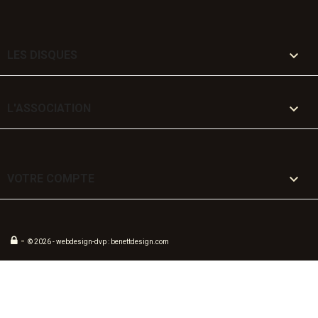

LES DISQUES

L'ASSOCIATION

VOTRE COMPTE
-
© 2026 - webdesign-dvp : benettdesign.com