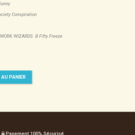
Sunny
ciety Conspiration
CKWORK WIZARDS
B Fifty Freeze
 AU PANIER
Payement 100% Sécurisé