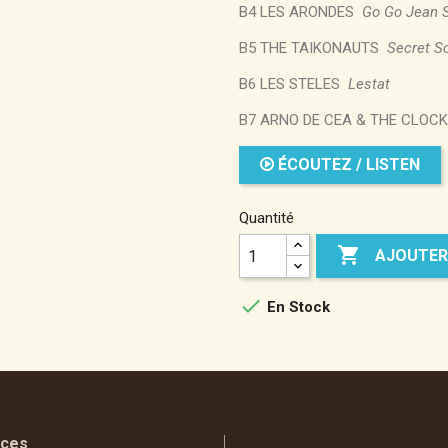
B4 LES ARONDES
Go Go Jean 
B5 THE TAIKONAUTS
Secret So
B6 LES STELES
Lestat
B7 ARNO DE CEA & THE CLO
ÉCOUTEZ / LISTEN
Quantité

AJOUTER

En Stock
aces