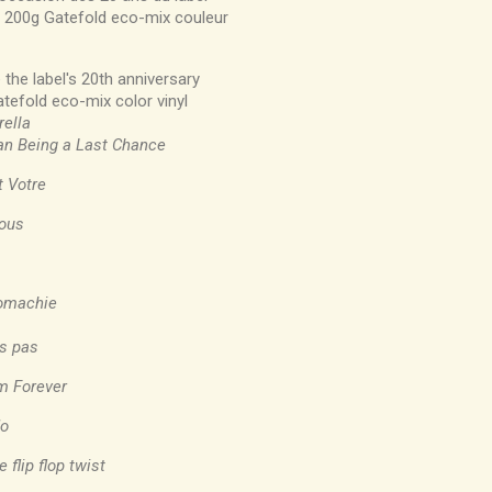
 200g Gatefold eco-mix couleur
 the label's 20th anniversary
efold eco-mix color vinyl
rella
n Being a Last Chance
 Votre
ous
omachie
is pas
 Forever
do
e flip flop twist