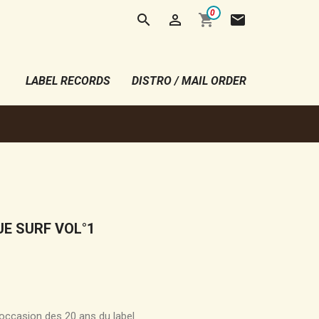
0


shopping_cart
mail
LABEL RECORDS
DISTRO / MAIL ORDER
UE SURF VOL°1
’occasion des 20 ans du label