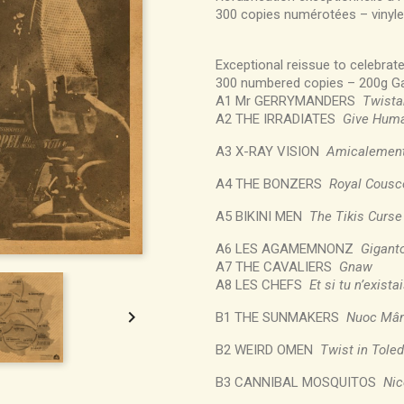
300 copies numérotées – vinyle
Exceptional reissue to celebrate
300 numbered copies – 200g Gat
A1 Mr GERRYMANDERS
Twista
A2 THE IRRADIATES
Give Huma
A3 X-RAY VISION
Amicalement
A4 THE BONZERS
Royal Cousc
A5 BIKINI MEN
The Tikis Curse
A6 LES AGAMEMNONZ
Gigant
A7 THE CAVALIERS
Gnaw
A8 LES CHEFS
Et si tu n’exista

B1 THE SUNMAKERS
Nuoc Mâm
B2 WEIRD OMEN
Twist in Tole
B3 CANNIBAL MOSQUITOS
Nic